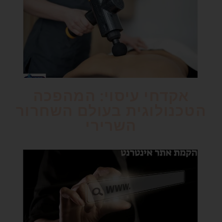
אקדחי עיסוי: המהפכה
הטכנולוגית בעולם השחרור
השרירי