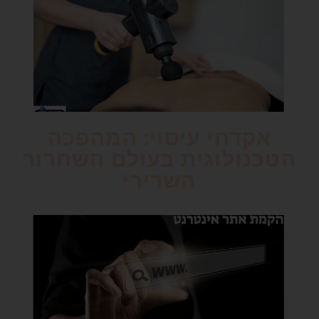
אקדחי עיסוי: המהפכה
הטכנולוגית בעולם השחרור
השרירי