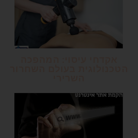
אקדחי עיסוי: המהפכה
הטכנולוגית בעולם השחרור
השרירי