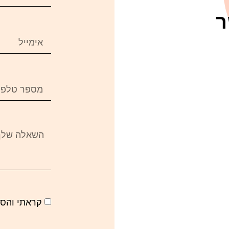
ר
קראתי והס