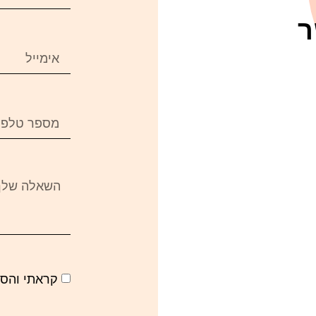
ר
קראתי והס