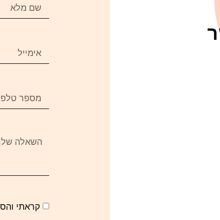
ר
קראתי והס