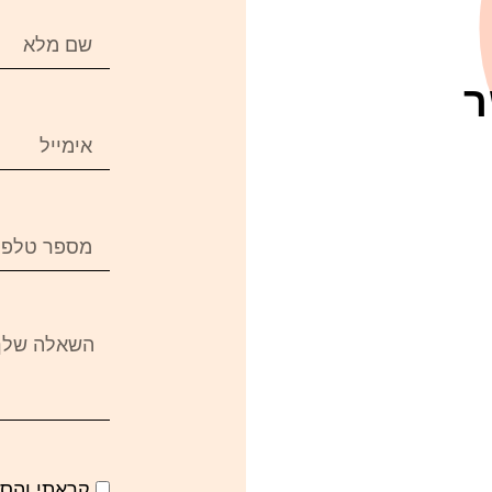
ר
קראתי והס