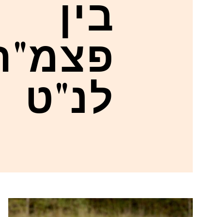
בין
פצמ"ר
לנ"ט