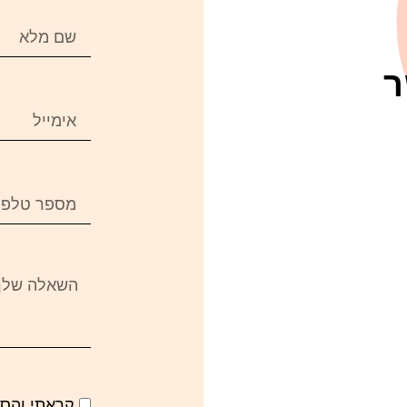
ר
קראתי והס