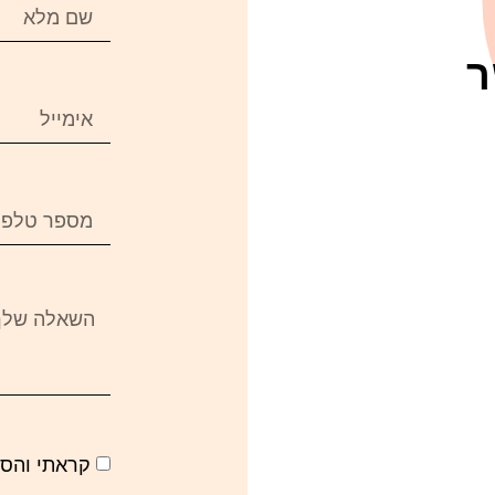
ר
קראתי והס