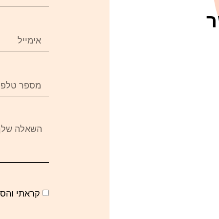
ר
קראתי והס