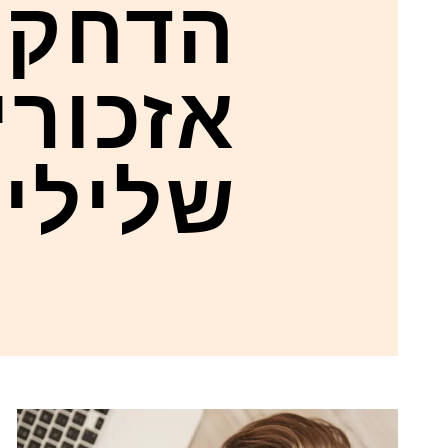
הדחקת
אזכורי
שלילי