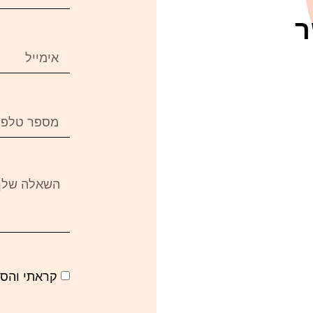
ר
קראתי והס