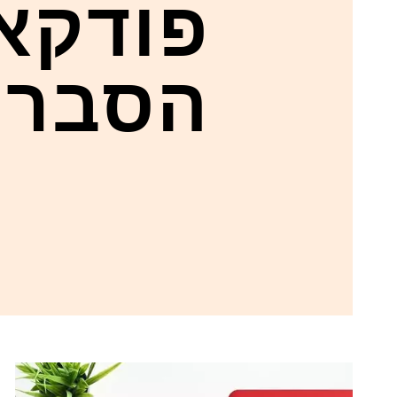
פודקא
הסבר