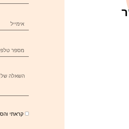
ר
קראתי והס