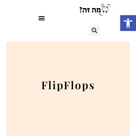
פתח סרגל נגישות
FlipFlops