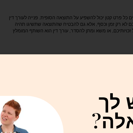
כל פרט קטן יכול להשפיע על התוצאה הסופית. פנייה לעורך דין
 לכם לא רק זמן וכסף, אלא גם להבטיח שהתוצאה שתשיגו תהיה
כויותיכם, או משא ומתן להסדר, עורך דין הוא השותף המומלץ
 לך
לה?