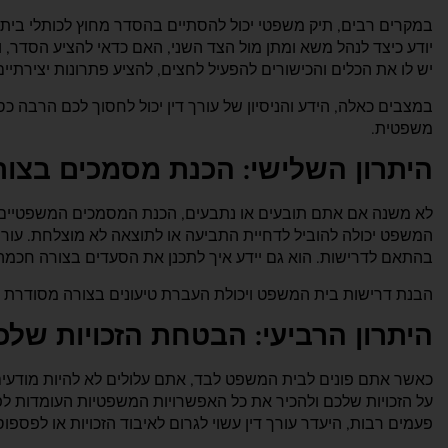
במקרים רבים, תיק משפטי יכול להסתיים בהסדר מחוץ לכותלי בית
יודע כיצד לנהל משא ומתן מול הצד השני, האם כדאי להציע הסדר,
יש לו את הכלים והכישורים להפעיל לחצים, להציע פתרונות יצירתי
במצבים כאלה, הידע והניסיון של עורך דין יכול לחסוך לכם הרבה כ
משפטית.
היתרון השלישי: הכנת מסמכים בצור
לא משנה אם אתם תובעים או נתבעים, הכנת המסמכים המשפטיים ה
המשפט יכולה להוביל לדחיית התביעה או לתוצאה לא מוצלחת. עורך 
בהתאם לדרישות. הוא גם יידע איך לתכנן את הסעדים בצורה חכמה
הבנת דרישות בית המשפט ויכולת העברת טיעונים בצורה מסודרת
היתרון הרביעי: הבטחת הזכויות שלכ
כאשר אתם פונים לבית המשפט לבד, אתם עלולים לא להיות מודעים ל
על הזכויות שלכם ולהכיר את כל האפשרויות המשפטיות העומדות לפנ
פעמים רבות, היעדר עורך דין עשוי לגרום לאיבוד הזכויות או לפספוס