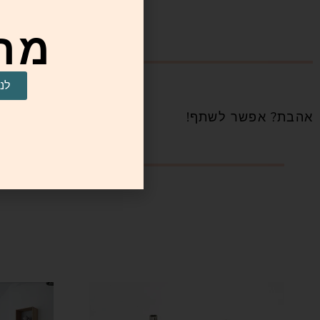
מה 
לנ
אהבת? אפשר לשתף!