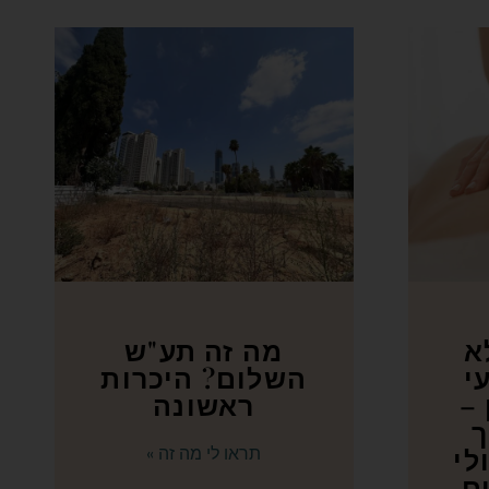
א
מה זה תע"ש
י
השלום? היכרות
 –
ראשונה
ך
לי
תראו לי מה זה »
ים