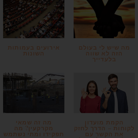
מה שיש לי בעולם
אירועים בעמותות
הזה לא שווה
השונות
בלעדייך
הקמת מועדון
מה זה שמאי
לקוחות – הדרך לחזק
מקרקעין? מה
את הקשר עם
תפקידו ומתי נשתמש