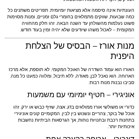
העונתיות אינה סיסמה אלא מציאות יומיומית. תפריטים משתנים כל
כמה שבועות, שווקים מתמלאים בחומרי גלם זמניים, ומנות מסוימות
פשוט נעלמות מהשולחן עד השנה הבאה. זהו חלק מהחוויה
המקומית – לאכול משהו שיודעים שלא יהיה זמין בעוד חודש.
מנות אורז – הבסיס של הצלחת
היפנית
האורז הוא עמוד השדרה של האוכל המקומי. לא תוספת, אלא מרכז
הארוחה. הוא נאכל לבן, מאודה, ללא תיבול, ומלווה כמעט כל מנה.
סביבו נבנות מנות רבות:
אוניגירי – חטיף יומיומי עם משמעות
כדורי או משולשי אורז ממולאים בדג, אצה, שזיף כבוש או ירק. זהו
אוכל של בוקר, צהריים ונשנוש בין לבין. המקומיים קונים אוניגירי
בתחנות רכבת ובחנויות נוחות, אך הגרסאות הביתיות נחשבות
איכותיות יותר.
דונבורי – ארוחה בקערה אחת