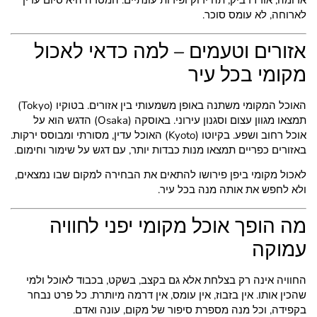
אדומה, אורז דביק, תה ירוק ופירות עונתיים. המטרה היא סיום עדין
לארוחה, לא עומס סוכר.
אזורים וטעמים – למה כדאי לאכול
מקומי בכל עיר
האוכל המקומי משתנה באופן משמעותי בין אזורים. בטוקיו (Tokyo)
תמצאו מגוון עצום וסגנון עירוני. באוסקה (Osaka) הדגש הוא על
אוכל רחוב ושפע. בקיוטו (Kyoto) האוכל עדין, מסורתי ומבוסס ירקות.
באזורים כפריים תמצאו מנות כבדות יותר, עם דגש על שימור וחימום.
לאכול מקומי ביפן פירושו להתאים את הבחירה למקום שבו נמצאים,
ולא לחפש את אותה מנה בכל עיר.
מה הופך אוכל מקומי יפני לחוויה
עמוקה
החוויה אינה רק בצלחת אלא גם בקצב, בשקט, בכבוד לאוכל ולמי
שהכין אותו. אין בזבוז, אין עומס, אין דרמה מיותרת. כל פרט נבחר
בקפידה, וכל מנה מספרת סיפור של מקום, עונה ואדם.