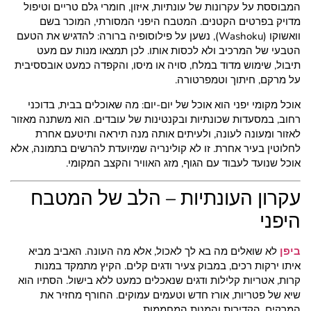
המבוססת על עקרונות של עונתיות, איזון, חומרי גלם טריים וטיפול
מדויק בפרטים הקטנים. המטבח היפני המסורתי, המוכר בשם
וואשוקו (Washoku), נשען על פילוסופיה ברורה: להדגיש את הטעם
הטבעי של המרכיב ולא לכסות אותו. לכן תמצאו מנות עם מעט
תיבול, שימוש מדוד במלח, סויה או מיסו, והקפדה כמעט אובססיבית
על מרקם, חיתוך וטמפרטורה.
אוכל מקומי יפני הוא אוכל של יום-יום: מה שאוכלים בבית, בדוכני
רחוב, במסעדות שכונתיות ובקנטינות של עובדים. הוא משתנה מאזור
לאזור ומעונה לעונה, ולעיתים אותה מנה תיראה ותיטעם אחרת
לחלוטין בעיר אחרת. זו לא קולינריה שמיועדת להרשים בתמונה, אלא
אוכל שנועד לעבוד עם הגוף, מזג האוויר והקצב המקומי.
עקרון העונתיות – הלב של המטבח
היפני
ביפן
לא שואלים מה בא לך לאכול, אלא מה העונה. האביב מביא
איתו ירקות רכים, במבוק צעיר ודגים קלים. הקיץ מתמקד במנות
קרות, אטריות קלילות ודגים שנאכלים כמעט ללא בישול. הסתיו הוא
שיא של פטריות, אורז חדש וטעמים עמוקים. החורף מחזיר את
המרקים, הקדירות והמנות המחממות.