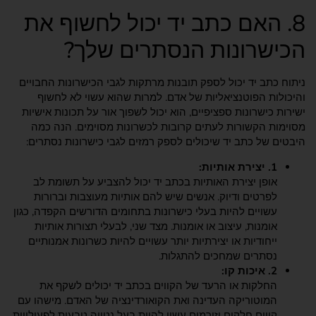
8. האם כתב יד יכול לחשוף את
הכישרונות הנסתרים שלך?
ניתוח כתב יד יכול לספק תובנות מרתקות לגבי הכישרונות החבויים
והיכולות הפוטנציאליות של אדם. למרות שהוא עשוי לא לחשוף
ישירות כישרונות ספציפיים, הוא יכול לשפוך אור על תכונות אישיות
מסוימות הקשורות לעתים קרובות לכשרונות מסוימים. הנה כמה
היבטים של כתב יד שיכולים לספק רמזים לגבי כישרונות נסתרים:
1. יצירת אותיות:
אופן יצירת האותיות בכתב יד יכול להצביע על תשומת לב
לפרטים ודיוק. אנשים שיש להם אותיות מעוצבות וברורות
עשויים להיות בעלי כישרונות בתחומים הדורשים הקפדה, כגון
אומנות, עיצוב או אומנות. מצד שני, לבעלי תצורות אותיות
ייחודיות או יצירתיות יותר עשויים להיות כשרונות אמנותיים
נסתרים שמחכים להתגלות.
2. איכות קו:
החלקות או הרעד של הקווים בכתב יד יכולים לשקף את
המוטוריקה העדינה ואת הקואורדינציה של האדם. מישהו עם
קווים חלקים וזורמים עשוי להיות בעל נטייה טבעית לפעילויות