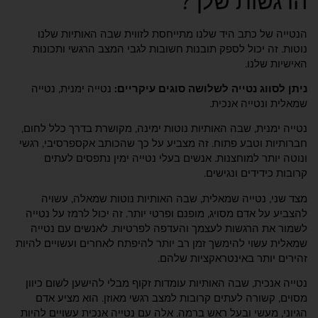
הרגשות שלך?
הנטייה של כתב היד שלנו מתייחסת לזווית שבה האותיות שלנו
נוטות. זה יכול לספק תובנות חשובות לגבי המצב הרגשי ותכונות
האישיות שלנו.
ניתן לסווג נטייה לשלושה סוגים עיקריים:
נטייה ימנית, נטייה
שמאלית ונטייה אנכית.
נטייה ימנית, שבה האותיות נוטות ימינה, מקושרת בדרך כלל לחום,
חברותיות וטבע פתוח. זה מצביע על כך שהכותב אקספרסיבי, רגשי
ונוטה יותר למוחצנות. אנשים בעלי נטייה ימין נתפסים לעתים
קרובות כידידים ונגישים.
מצד שני, נטייה שמאלית, שבה האותיות נוטות שמאלה, עשויה
להצביע על אדם מסויג, מופנם ופרטי יותר. זה יכול לרמז על נטייה
לשמור את הרגשות לעצמך והעדפה לפרטיות. לאנשים עם נטייה
שמאלית עשוי להימשך זמן רב יותר להיפתח לאחרים ועשויים להיות
זהירים יותר באינטראקציות שלהם.
נטייה אנכית, שבה האותיות עומדות זקוף מבלי להישען לשום כיוון
מסוים, קשורה לעתים קרובות למצב רגשי מאוזן. הוא מציע אדם
הגיוני, מעשי ובעל ראש ברמה. אלה עם נטייה אנכית עשויים להיות