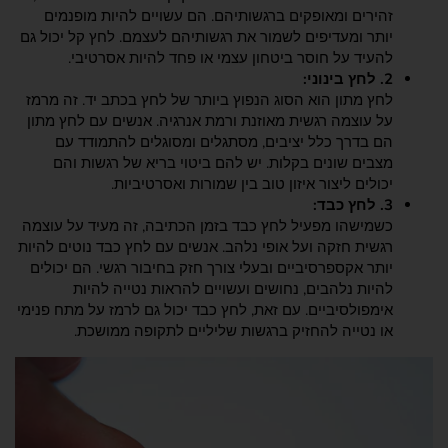
זהירים ומאופקים ברגשותיהם. הם עשויים להיות מופנמים
יותר ומעדיפים לשמור את רגשותיהם לעצמם. לחץ קל יכול גם
להעיד על חוסר ביטחון עצמי או פחד להיות אסרטיבי.
2. לחץ בינוני:
לחץ מתון הוא הסוג הנפוץ ביותר של לחץ בכתב יד. זה מרמז
על עוצמה רגשית מאוזנת ורמת אנרגיה. אנשים עם לחץ מתון
הם בדרך כלל יציבים, מסתגלים ומסוגלים להתמודד עם
מצבים שונים בקלות. יש להם ביטוי בריא של רגשות והם
יכולים ליצור איזון טוב בין שמורות ואסרטיביות.
3. לחץ כבד:
כשמישהו מפעיל לחץ כבד בזמן הכתיבה, זה מעיד על עוצמה
רגשית חזקה ועל אופי נלהב. אנשים עם לחץ כבד נוטים להיות
יותר אקספרסיביים ובעלי צורך חזק בחיבור רגשי. הם יכולים
להיות נלהבים, נחושים ועשויים להראות נטייה להיות
אימפולסיביים. עם זאת, לחץ כבד יכול גם לרמז על מתח פנימי
או נטייה להחזיק ברגשות שליליים לתקופה ממושכת.