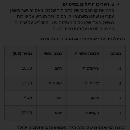
6. העריכו הרגלים בסיסיים:
בחנו את קו הבסיס של כתב היד שלכם. האם זה ישר באופן
עקבי או שהוא משתנה? קו בסיס יציב מצביע על יציבות
רגשית, בעוד שקו בסיס משתנה עשוי להצביע על שינויים
במצב הרוח או על תנודתיות רגשית.
גרפולוגיה לפי אותיות: דוגמאות וניתוח עצמי:
מכתב
תכונת אישיות
מצב נפשי
מחיר (ILS)
א
שאפתנות
חיובי
15.50
ב
יצירתיות
אופטימי
17.20
ג
ארגון
תוכן
19.40
ד
תקשורת
שמח
22.90
הבנת הניואנסים של כתב היד באמצעות גרפולוגיה יכולה