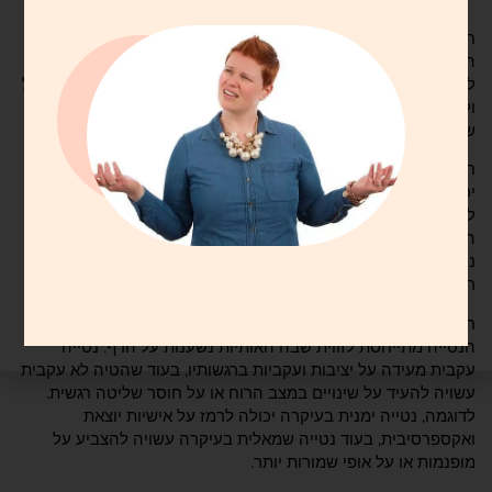
חוסר עקביות בכתב יד יכול לספק תובנות חשובות לגבי הלך הרוח,
הרגשות ותכונות האישיות של האדם. חוסר עקביות אלה יכולים
להתבטא בהיבטים שונים של כתב יד, כגון מרווח אותיות, נטייה, גודל
ולחץ. ניתוח אי העקביות הללו יכול לעזור לחשוף היבטים נסתרים
של הנפש של האדם ולספק הבנה עמוקה יותר של עצמו.
חוסר עקביות אחד הוא ריווח אותיות. מרווחים משתנים בין אותיות
יכולים להצביע על תנודות במצב הרוח או ברמת המיקוד של האדם.
לדוגמה, מרווחים הדוקים עשויים להצביע על תחושת דחיפות או
הקפדה, בעוד שמרווחים רחבים יותר עשויים להצביע על הלך רוח
נינוח או מפוזר יותר. וריאציות אלו במרווח האותיות יכולות לספק
רמזים לגבי תשומת הלב של אדם לפרטים ולרמת הארגון.
חוסר עקביות נוסף שיש לקחת בחשבון הוא הנטייה של כתב היד.
הנטייה מתייחסת לזווית שבה האותיות נשענות על הדף. נטייה
עקבית מעידה על יציבות ועקביות ברגשותיו, בעוד שהטיה לא עקבית
עשויה להעיד על שינויים במצב הרוח או על חוסר שליטה רגשית.
לדוגמה, נטייה ימנית בעיקרה יכולה לרמז על אישיות יוצאת
ואקספרסיבית, בעוד נטייה שמאלית בעיקרה עשויה להצביע על
מופנמות או על אופי שמורות יותר.