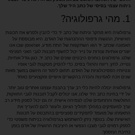
ניתוח עצמי בסיסי של כתב היד שלך.
1. מהי גרפולוגיה?
גרפולוגיה היא מחקר וניתוח של כתב יד כדי להבין ולפרש את תכונות
האישיות, הרגשות ודפוסי ההתנהגות של האדם. היא מבוססת על
האמונה שכתב יד הוא השתקפות של התת מודע, ושהאופן שבו אנו
יוצרים אותיות וצורות על נייר יכול לחשוף תובנות לגבי האני הפנימי
שלנו. גרפולוגים בוחנים היבטים שונים של כתב יד, כגון גודל אותיות,
נטייה, לחץ, ריווח והרגלי בסיס, כדי להסיק מסקנות לגבי אופיו
ונטיותיו הפסיכולוגיות של האדם. תחום לימוד זה מיושם במשך מאות
שנים וזכה לאמינות והכרה בהקשרים אישיים ומקצועיים כאחד.
גרפולוגיה יכולה להיות כלי רב ערך בהבנת עצמנו ואחרים טוב יותר.
על ידי בחינת כתב היד שלנו, אנו יכולים לקבל תובנות לגבי החוזקות,
החולשות והתחומים שלנו לצמיחה אישית. זה גם יכול לספק מידע רב
ערך למעסיקים במהלך תהליך הגיוס, ולעזור להם להעריך את
התאמתו של מועמד לתפקידים ספציפיים בהתבסס על תכונות
האישיות שלו. בנוסף, ניתן להשתמש בגרפולוגיה בניתוח משפטי כדי
לספק רמזים לגבי מצבו הנפשי או היציבות הרגשית של אדם בזמן
כתיבת המסמך.