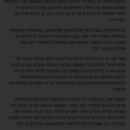
העקביות שלו או היעדרה יכולים לספק תובנות חשובות לגבי היציבות
והמצב הרגשי של הפרט. גרפולוגים מנתחים הרגלי בסיס על ידי
לימוד שלושה היבטים עיקריים: קו בסיס יציב, קו בסיס עולה וקו
בסיס יורד.
קו בסיס יציב מצביע על אדם מאוזן, אמין ועקבי ברגשותיו ובמעשיו.
הכתיבה שומרת על יישור עקבי עם מעט וריאציות. זה מרמז על
אישיות יציבה וצפויה, מישהו אמין ומסוגל להתמודד עם מתח
ואתגרים בקור רוח.
מצד שני, קו בסיס עולה מרמז על תנועה כלפי מעלה ומעיד על
אופטימיות, התלהבות והשקפה מלאת תקווה. אנשים עם קו בסיס
עולה נוטים להיות מונעים מאמביציה ועשויים להיות להם נטייה
להציב לעצמם יעדים גבוהים. יש להם נטייה טבעית לצמיחה
ולהתקדמות ולעתים קרובות הם מונעים על ידי אתגרים והזדמנויות
חדשות.
לעומת זאת, קו בסיס יורד מצביע על תנועה כלפי מטה ולעיתים
מרמז על אופי מאופיין יותר שמור ומופנם. אנשים עם קו בסיס יורד
עשויים להיות זהירים יותר ועשויים להיות בעלי נטייה לעצור את
רגשותיהם. הם מעדיפים להתבונן ולנתח מצבים לפני שהם נוקטים
בפעולה, מה שגורם להם להיראות מתחשבים ומתלבטים יותר.