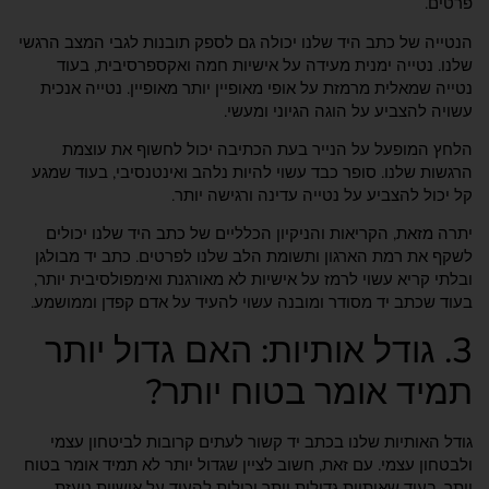
פרטים.
הנטייה של כתב היד שלנו יכולה גם לספק תובנות לגבי המצב הרגשי
שלנו. נטייה ימנית מעידה על אישיות חמה ואקספרסיבית, בעוד
נטייה שמאלית מרמזת על אופי מאופיין יותר מאופיין. נטייה אנכית
עשויה להצביע על הוגה הגיוני ומעשי.
הלחץ המופעל על הנייר בעת הכתיבה יכול לחשוף את עוצמת
הרגשות שלנו. סופר כבד עשוי להיות נלהב ואינטנסיבי, בעוד שמגע
קל יכול להצביע על נטייה עדינה ורגישה יותר.
יתרה מזאת, הקריאות והניקיון הכלליים של כתב היד שלנו יכולים
לשקף את רמת הארגון ותשומת הלב שלנו לפרטים. כתב יד מבולגן
ובלתי קריא עשוי לרמז על אישיות לא מאורגנת ואימפולסיבית יותר,
בעוד שכתב יד מסודר ומובנה עשוי להעיד על אדם קפדן וממושמע.
3. גודל אותיות: האם גדול יותר
תמיד אומר בטוח יותר?
גודל האותיות שלנו בכתב יד קשור לעתים קרובות לביטחון עצמי
ולבטחון עצמי. עם זאת, חשוב לציין שגדול יותר לא תמיד אומר בטוח
יותר. בעוד שאותיות גדולות יותר יכולות להעיד על אישיות נועזת