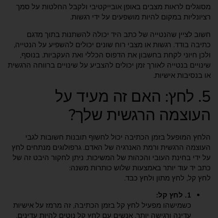
מסוגלים לראות מצבים באופן אובייקטיבי ולקבל החלטות על סמך
רציונליות במקום להיות מושפעים על ידי רגשות.
חשוב לציין שהנטייה של כתב היד יכולה להשתנות בתוך מדגם
כתיבה בודד. רגשות או מצבי רוח שונים יכולים להשפיע על הנטייה,
ולכן חיוני לקחת בחשבון את הדפוס הכללי ואת העקביות. בנוסף,
שינויים בנטייה לאורך זמן יכולים להצביע על שינויים ברווחה הרגשית
או בנסיבות אישיות.
5. לחץ: האם זה מעיד על
העוצמה הרגשית שלך?
הלחץ המופעל בזמן הכתיבה יכול לחשוף תובנות חשובות לגבי
העוצמה הרגשית ורמת האנרגיה של האדם. גרפולוגים מנתחים לחץ
על ידי בחינת העובי והכהות של המשיכות. ניתן לחקור היבט זה של
כתב יד עוד יותר באמצעות שלוש כותרות משנה:
לחץ קל, לחץ מתון ולחץ כבד.
1. לחץ קל:
כשמישהו מפעיל לחץ קל בזמן הכתיבה, זה מרמז על אישיות
עדינה ורגישה יותר. אנשים עם לחץ קל נוטים להיות עדינים,