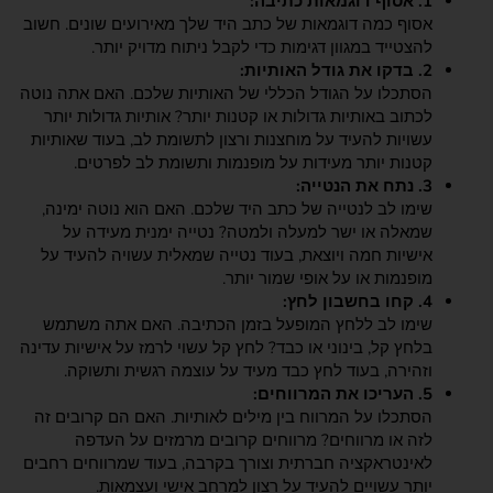
1. אסוף דוגמאות כתיבה:
אסוף כמה דוגמאות של כתב היד שלך מאירועים שונים. חשוב
להצטייד במגוון דגימות כדי לקבל ניתוח מדויק יותר.
2. בדקו את גודל האותיות:
הסתכלו על הגודל הכללי של האותיות שלכם. האם אתה נוטה
לכתוב באותיות גדולות או קטנות יותר? אותיות גדולות יותר
עשויות להעיד על מוחצנות ורצון לתשומת לב, בעוד שאותיות
קטנות יותר מעידות על מופנמות ותשומת לב לפרטים.
3. נתח את הנטייה:
שימו לב לנטייה של כתב היד שלכם. האם הוא נוטה ימינה,
שמאלה או ישר למעלה ולמטה? נטייה ימנית מעידה על
אישיות חמה ויוצאת, בעוד נטייה שמאלית עשויה להעיד על
מופנמות או על אופי שמור יותר.
4. קחו בחשבון לחץ:
שימו לב ללחץ המופעל בזמן הכתיבה. האם אתה משתמש
בלחץ קל, בינוני או כבד? לחץ קל עשוי לרמז על אישיות עדינה
וזהירה, בעוד לחץ כבד מעיד על עוצמה רגשית ותשוקה.
5. העריכו את המרווחים:
הסתכלו על המרווח בין מילים לאותיות. האם הם קרובים זה
לזה או מרווחים? מרווחים קרובים מרמזים על העדפה
לאינטראקציה חברתית וצורך בקרבה, בעוד שמרווחים רחבים
יותר עשויים להעיד על רצון למרחב אישי ועצמאות.