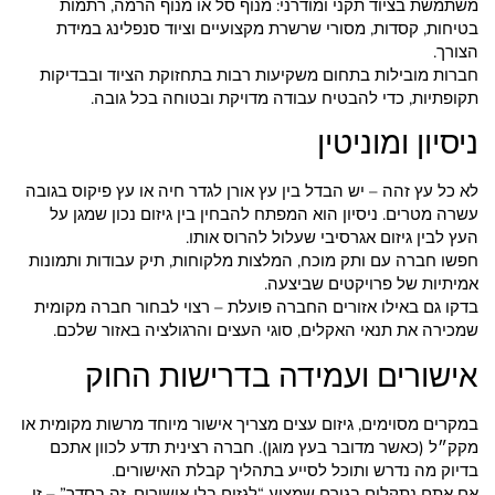
משתמשת בציוד תקני ומודרני: מנוף סל או מנוף הרמה, רתמות
בטיחות, קסדות, מסורי שרשרת מקצועיים וציוד סנפלינג במידת
הצורך.
חברות מובילות בתחום משקיעות רבות בתחזוקת הציוד ובבדיקות
תקופתיות, כדי להבטיח עבודה מדויקת ובטוחה בכל גובה.
ניסיון ומוניטין
לא כל עץ זהה – יש הבדל בין עץ אורן לגדר חיה או עץ פיקוס בגובה
עשרה מטרים. ניסיון הוא המפתח להבחין בין גיזום נכון שמגן על
העץ לבין גיזום אגרסיבי שעלול להרוס אותו.
חפשו חברה עם ותק מוכח, המלצות מלקוחות, תיק עבודות ותמונות
אמיתיות של פרויקטים שביצעה.
בדקו גם באילו אזורים החברה פועלת – רצוי לבחור חברה מקומית
שמכירה את תנאי האקלים, סוגי העצים והרגולציה באזור שלכם.
אישורים ועמידה בדרישות החוק
במקרים מסוימים, גיזום עצים מצריך אישור מיוחד מרשות מקומית או
מקק״ל (כאשר מדובר בעץ מוגן). חברה רצינית תדע לכוון אתכם
בדיוק מה נדרש ותוכל לסייע בתהליך קבלת האישורים.
אם אתם נתקלים בגורם שמציע “לגזום בלי אישורים, זה בסדר” – זו