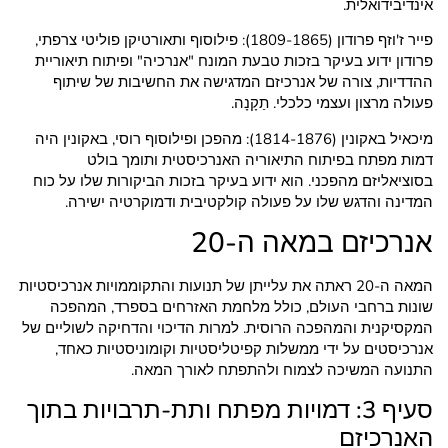
אינדיבידואלית.
פייר ז'וזף פרודון (1809-1865): פילוסוף ותאורטיקן פוליטי צרפתי,
פרודון ידוע בעיקר בזכות טבעת המונח "אנרכיה" ופיתוח תיאוריית
ההדדיות, צורה של אנרכיזם המדגישה את החשיבות של שיתוף
פעולה מרצון ועצמי כלכלי. תַקָנָה.
מיכאיל באקונין (1814-1876): מהפכן ופילוסוף רוסי, באקונין היה
דמות מפתח בפיתוח התיאוריה האנרכיסטית ותומך בולט
בסוציאליזם מהפכני. הוא ידוע בעיקר בזכות הביקורות שלו על כוח
המדינה והדגש שלו על פעולה קולקטיבית ודמוקרטיה ישירה.
אנרכיזם במאה ה-20
המאה ה-20 ראתה את עלייתן של תנועות והתקוממויות אנרכיסטיות
שונות ברחבי העולם, כולל מלחמת האזרחים בספרד, המהפכה
המקסיקנית והמהפכה הרוסית. למרות הדיכוי והדחיקה לשוליים של
אנרכיסטים על ידי ממשלות קפיטליסטיות וקומוניסטיות כאחד,
התנועה המשיכה לצמוח ולהתפתח לאורך המאה.
סעיף 3: דמויות מפתח ותת-תרבויות בתוך
האנרכיזם