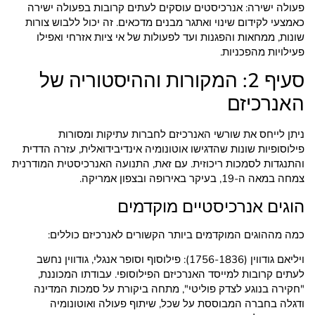
פעולה ישירה: אנרכיסטים עוסקים לעתים קרובות בפעולה ישירה
כאמצעי לקידום שינוי ואתגר מבנים מדכאים. זה יכול ללבוש צורות
שונות, ממחאות והפגנות ועד לפעולות של אי ציות אזרחי ואפילו
פעילויות מהפכניות.
סעיף 2: המקורות וההיסטוריה של
האנרכיזם
ניתן לייחס את שורשי האנרכיזם לחברות עתיקות ומסורות
פילוסופיות שונות שהדגישו אוטונומיה אינדיבידואלית, עזרה הדדית
והתנגדות לסמכות ריכוזית. עם זאת, התנועה האנרכיסטית המודרנית
צמחה במאה ה-19, בעיקר באירופה ובצפון אמריקה.
הוגים אנרכיסטיים מוקדמים
כמה מההוגים המוקדמים ביותר הקשורים לאנרכיזם כוללים:
ויליאם גודווין (1756-1836): פילוסוף וסופר אנגלי, גודווין נחשב
לעתים קרובות למייסד האנרכיזם הפילוסופי. עבודתו המכוננת,
"חקירה בנוגע לצדק פוליטי", מתחה ביקורת על סמכות המדינה
ודגלה בחברה המבוססת על שכל, שיתוף פעולה ואוטונומיה