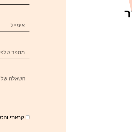
ר
קראתי והס