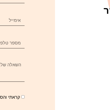
ר
קראתי והס