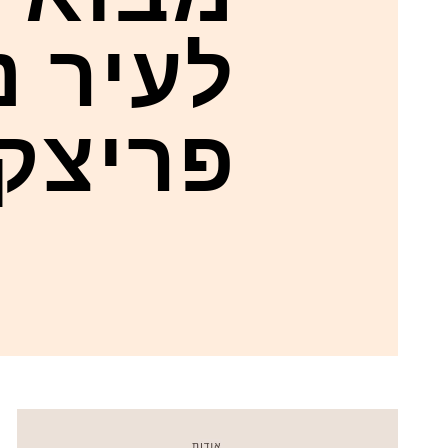
לעיר נ
פריצקי