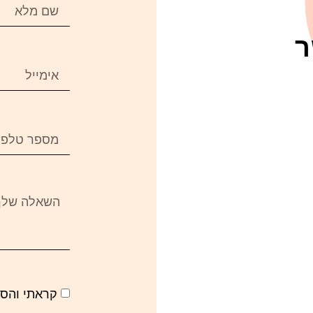
ר
קראתי והס