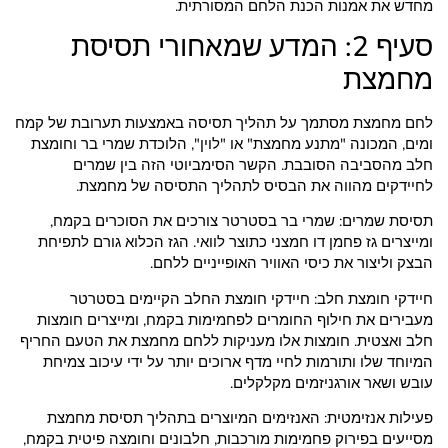
מחדש את אמנות הכנת הלחם המסורתית.
סעיף 2: המדע שמאחורי תסיסת
מחמצת
לחם מחמצת מסתמך על תהליך תסיסה באמצעות תערובת של קמח
ומים, המכונה "מתנע מחמצת" או "לוין", הלוכדת שמרי בר וחומצת
חלב מהסביבה הסובבת. הקשר הסימביוטי הזה בין שמרים
לחיידקים מהווה את הבסיס לתהליך התסיסה של מחמצת.
תסיסת שמרים: שמרי בר בסטרטר צורכים את הסוכרים בקמח,
ומייצרים גז פחמן דו חמצני כתוצר לוואי. הגז הכלוא גורם לתפיחת
הבצק וליצור את כיסי האוויר האופייניים ללחם.
חיידקי חומצת חלב: חיידקי חומצת החלב הקיימים בסטרטר
מעבירים את חילוף החומרים לפחמימות בקמח, ומייצרים חומצות
חלב ואצטית. חומצות אלו מעניקות ללחם מחמצת את הטעם החריף
המיוחד שלו ותורמות לחיי מדף ארוכים יותר על ידי עיכוב צמיחת
עובש ושאר אורגניזמים מקלקלים.
פעילות אנזימטית: האנזימים המיוצרים בתהליך תסיסת מחמצת
מסייעים בפירוק פחמימות מורכבות, חלבונים וחומצה פיטית בקמח,