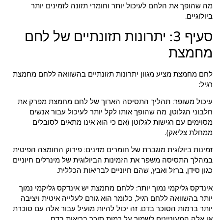
מה שהופך את הלחם לעיכול יותר וחומרי תזונה לזמינים יותר
ביולוגיים.
סעיף 3: יתרונות תזונתיים של לחם
מחמצת
לחם מחמצת מציע מגוון יתרונות תזונתיים בהשוואה ללחם מחמצת
רגיל:
עיכול משופר: תהליך התסיסה הארוך של לחם מחמצת מפרק את
חלבוני הגלוטן, מה שהופך אותו לקל יותר לעיכול עבור אנשים
מסוימים עם רגישות לגלוטן (אם כי הוא אינו מתאים לסובלים
ממחלת צליאק).
זמינות ביולוגית מוגברת של חומרים מזינים: פירוק החומצה הפיטית
במהלך התסיסה משפר את הזמינות הביולוגית של מינרלים חיוניים
כגון סידן, ברזל ואבץ, שהם חיוניים לבריאות הכללית.
אינדקס גליקמי נמוך יותר: ללחם מחמצת יש אינדקס גליקמי נמוך
יותר בהשוואה ללחם רגיל, כלומר הוא גורם לעלייה איטית ויציבה
יותר ברמות הסוכר בדם. זה יכול להיות מועיל עבור אלה עם סוכרת
או אלה המעוניינים לשמור על רמות סוכר בריאות בדם.