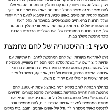
נערץ בשל הטעם הייחודי, המרקם ותהליך ההתפחה הטבעי שלו.
לחם מלאכותי זה מיוצר בתהליך תסיסה באמצעות שמרים וחיידקי
חומצה לקטית המופיעים באופן טבעי, מה שמביא לטעם חריף ייחודי
ושלל יתרונות בריאותיים פוטנציאליים. במאמר זה, נחקור את
ההיסטוריה של לחם מחמצת, את המדע מאחורי תהליך התסיסה
שלו, את היתרונות התזונתיים שלו ואת השלבים הכרוכים בהכנת
כיכר מחמצת משלך בבית.
סעיף 1: ההיסטוריה של לחם מחמצת
ניתן לאתר את מקורותיו של לחם המחמצת לתרבויות עתיקות, עם
עדויות לייצור שלו עוד בשנת 3700 לפני הספירה בשווייץ. הטכניקה
של שימוש בבצק מותסס טבעי כחומר תפיחה התפשטה ברחבי
אירופה, המזרח התיכון, ובסופו של דבר, אמריקה, כאשר כל אזור
מפתח שיטות ופרופילי טעם ייחודיים משלו.
במהלך הבהלה לזהב בקליפורניה באמצע שנות ה-1800, לחם
מחמצת חווה תחייה מחודשת בפופולריות. פרוספקטורים, הידועים
כ"מחמצים" בשל הסתמכותם על הלחם כמרכיב יסוד, הביאו את
מסורת המחמצת למערב ארצות הברית. כיום, לחם מחמצת זוכה
לרנסנס כאשר מספר הולך וגדל של אופים אומנים וחובבי בית מגלים