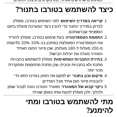
למתכונים שדורשים אוורור, כמו מקרונים, פיצות, ולחמים.
כיצד להשתמש בטורבו בתנור?
קריאה במדריך השימוש
: לפני השימוש בטורבו, מומלץ
לבדוק במדריך התנור כדי להבין כיצד המערכת פועלת בדגם
הספציפי שברשותכם.
התאמת הטמפרטורה
: בעת שימוש בטורבו, מומלץ להוריד
את הטמפרטורה המומלצת במתכון בכ-10%-20% (לדוגמה:
מ-200 מעלות ל-180 מעלות), שכן פיזור החום האחיד
והמהיר מעלה את יעילות הבישול.
בחירת התבניות המתאימות
: מומלץ להשתמש בתבניות
מתכת ולא בתבניות זכוכית, שכן מתכת מתחממת ומתקררת
מהר יותר.
מיקום נכון בתנור
: יש למקם את המזון במרכז התא כדי
להבטיח פיזור חום אחיד מכל הצדדים.
ניקוי קבוע של המאוורר
: מאוורר הטורבו נוטה לצבור שומן
ולכלוך, ולכן מומלץ לנקות אותו באופן שגרתי.
מתי להשתמש בטורבו ומתי
להימנע?