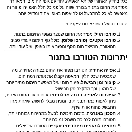
כלל בחלק האחורי של תא האפייה. יחד עם גופי החימום, המאוורר
מפזר את החום בתנור בצורה שווה על פני כל חלל האפייה. פיזור זה
מאפשר לאוכל להתבשל או להיאפות באופן אחיד ומדויק יותר.
הטורבו פועל בשתי צורות עיקריות:
טורבו רגיל
: מפזר את החום שנוצר מגופי החימום בתנור.
טורבו אקטיבי (טורבו פלוס)
: כולל גוף חימום ייעודי סביב
המאוורר, המייצר חום נוסף ומפזר אותו באופן יעיל עוד יותר.
יתרונות הטורבו בתנור
אפייה אחידה
: הטורבו מפזר את החום בצורה אחידה, מה
שמבטיח שכל חלקי המאפה יקבלו את אותה רמת חום.
קיצור זמן הבישול
: פיזור חום יעיל מאפשר חימום מהיר יותר
של המזון, וכך מתקצר זמן הבישול.
אפשרות לאפייה בכמה מפלסים
: בזכות פיזור החום האחיד,
ניתן לאפות כמה תבניות בו זמנית מבלי לחשוש שאחת מהן
תתבשל פחות או תישרף.
חסכון באנרגיה
: בזכות היכולת לבשל במהירות גבוהה יותר,
הטורבו תורם לצריכת חשמל נמוכה יותר.
מתאים למאפים מיוחדים
: פונקציית הטורבו אידיאלית