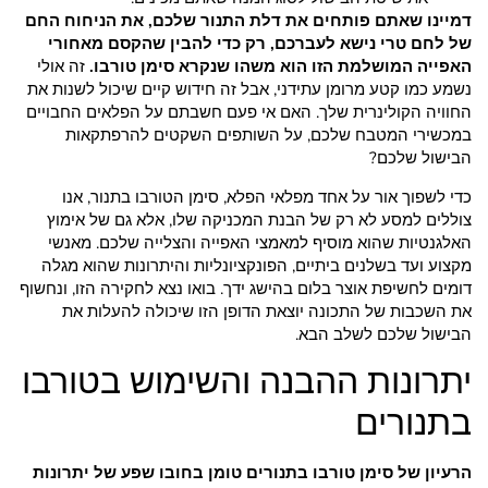
דמיינו שאתם פותחים את דלת התנור שלכם, את הניחוח החם
של לחם טרי נישא לעברכם, רק כדי להבין שהקסם מאחורי
האפייה המושלמת הזו הוא משהו שנקרא סימן טורבו.
זה אולי
נשמע כמו קטע מרומן עתידני, אבל זה חידוש קיים שיכול לשנות את
החוויה הקולינרית שלך. האם אי פעם חשבתם על הפלאים החבויים
במכשירי המטבח שלכם, על השותפים השקטים להרפתקאות
הבישול שלכם?
כדי לשפוך אור על אחד מפלאי הפלא, סימן הטורבו בתנור, אנו
צוללים למסע לא רק של הבנת המכניקה שלו, אלא גם של אימוץ
האלגנטיות שהוא מוסיף למאמצי האפייה והצלייה שלכם. מאנשי
מקצוע ועד בשלנים ביתיים, הפונקציונליות והיתרונות שהוא מגלה
דומים לחשיפת אוצר בלום בהישג ידך. בואו נצא לחקירה הזו, ונחשוף
את השכבות של התכונה יוצאת הדופן הזו שיכולה להעלות את
הבישול שלכם לשלב הבא.
יתרונות ההבנה והשימוש בטורבו
בתנורים
הרעיון של סימן טורבו בתנורים טומן בחובו שפע של יתרונות