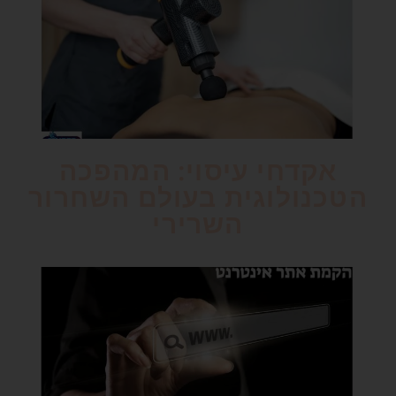
אקדחי עיסוי: המהפכה
הטכנולוגית בעולם השחרור
השרירי