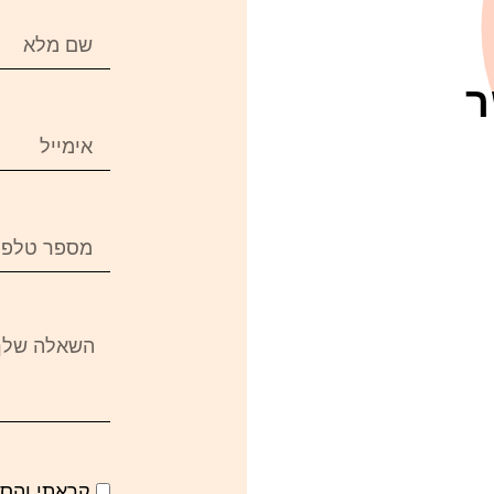
ר
קראתי והס