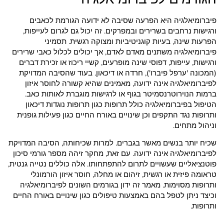
פיברומיאלגיה היא הפרעה שסיבה לא ידועה הגורמת לכאבים
ורגישות נרחבים בשרירים ובמפרקים. זה יכול גם לגרום לעייפות,
הפרעות שינה, בעיות קוגניטיביות ומצוקה רגשית. תסמיני
פיברומיאלגיה משתנים מאדם לאדם, אך יכולים לכלול כאבי שרירים
ורגישות, עייפות, דפוסי שינה מופרעים, קשיי ריכוז או זכירת דברים
(המכונה 'ערפל פיברו'), חרדה או דיכאון. בעוד שהסיבה המדויקת
לפיברומיאלגיה אינה ידועה, מאמינים שהיא קשורה לחוסר איזון
ברמות הנוירוטרנסמיטר בגוף או לרגישות מוגברת לאותות כאב.
הטיפול בפיברומיאלגיה כולל תרופות כגון תרופות נוגדות דיכאון
ותרופות נגד התקפים וכן שינויים באורח החיים כגון פעילות גופנית
וניהול מתחים.
שכיח יותר בנשים מאשר בגברים. למרות שכיחותה, הסיבה המדויקת
לפיברומיאלגיה אינה ידועה. עם זאת, מחקר זיהה מספר גורמי סיכון
פוטנציאליים שעשויים לתרום להתפתחותו. אלה כוללים נטייה גנטית,
טראומה פיזית או רגשית, זיהום או מחלה, חוסר איזון הורמונלי
ותרופות מסוימות. מאמר זה ידון בגורמים השונים לפיברומיאלגיה
וכיצד ניתן לטפל בהם באמצעות טיפולים כגון שינויים באורח החיים
ותרופות.