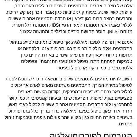
אלה של מצבים אחרים. התסמינים השכיחים כוללים כאב נרחב,
עייפות, קשיי שינה, בעיות קוגניטיביות כגון אובדן זיכרון או קשיי ריכוז,
והפרעות במצב הרוח כגון דיכאון או חרדה. תסמינים אחרים עשויים
לכלול כאבי ראש, תסמונת המעי הרגיז (IBS), תסמונת רגל חסרת
מנוחה (RLS), חוסר תחושה בידיים וברגליים ותחושות עקצוץ.
אמנם אין תרופה לפיברומיאלגיה, אך טיפולים זמינים לסייע בניהול
התסמינים. אלה כוללים תרופות כגון תרופות אנטי דלקתיות או
תרופות נוגדות דיכאון; פיזיותרפיה; שינויים באורח החיים כגון
טכניקות הפחתת מתח; טיפול קוגניטיבי התנהגותי; וטיפולים
אלטרנטיביים כמו דיקור או טיפול בעיסוי.
חשוב להיות מודעים לתסמינים של פיברומיאלגיה כדי שתוכלו לפנות
לטיפול במידת הצורך. התסמינים משתנים מאדם לאדם אך יכולים
לכלול כאב נרחב בשרירים ובמפרקים, נקודות רגישות באזורים
ספציפיים בגוף, עייפות, הפרעות שינה ובעיות קוגניטיביות כמו קושי
להתרכז או לזכור דברים. תסמינים אחרים עשויים לכלול כאבי ראש,
חרדה או דיכאון. טיפול בפיברומיאלגיה כרוך בדרך כלל בתרופות וכן
בשינויים באורח החיים כגון ביצוע יותר פעילות גופנית וטכניקות ניהול
מתחים.
הגורמים לפיברומיאלגיה