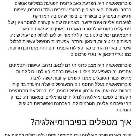
פיברומיאלגיה היא הפרעת כאב כרונית הפוגעת במיליוני אנשים
ברחבי העולם. הוא מאופיין בכאבי שרירים ושלד נרחבים, עייפות
ורגישות במפרקים ובשרירים. בעוד שהסיבה המדויקת
לפיברומיאלגיה אינה ידועה, מאמינים שהיא קשורה לחוסר איזון של
כימיקלים במוח או לתגובה מוגברת באופן חריג לאותות כאב.
התסמינים יכולים לנוע בין קל לחמור ויכולים לכלול הפרעות שינה,
בעיות קוגניטיביות, דיכאון וחרדה. אפשרויות הטיפול עשויות לכלול
שינויים באורח החיים כגון פעילות גופנית והפחתת מתח וכן תרופות
כמו נוגדי דיכאון או נוגדי פרכוסים.
פיברומיאלגיה היא מצב כרוני הגורם לכאב נרחב, עייפות ותסמינים
אחרים. זה משפיע על מיליוני אנשים ברחבי העולם ויכול להיות
מתיש עבור הסובלים ממנו. לעתים קרובות קשה לאבחן
פיברומיאלגיה בגלל התסמינים המעורפלים שלה והיעדר בדיקות
סופיות. עם זאת, עם אבחון וטיפול נכונים, ניתן לנהל את התסמינים
הקשורים לפיברומיאלגיה ולנהל חיים נורמליים. במאמר זה, נבדוק
מהי פיברומיאלגיה, הגורמים לה, האבחנה ואפשרויות הטיפול
הזמינות.
איך מטפלים בפיברומיאלגיה?
קשה לאבחן פיברומיאלגיה שכן הסימפטומים שלה יכולים לחקות את