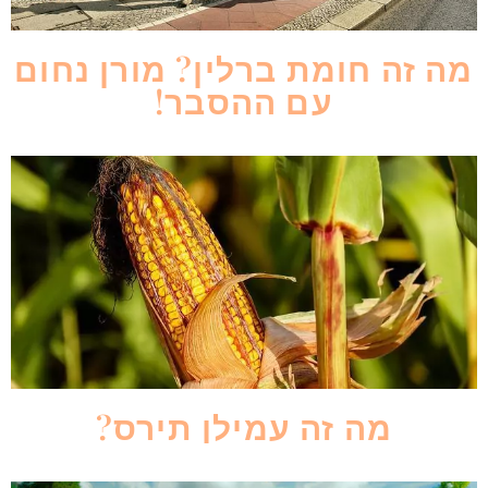
מה זה חומת ברלין? מורן נחום
עם ההסבר!
מה זה עמילן תירס?