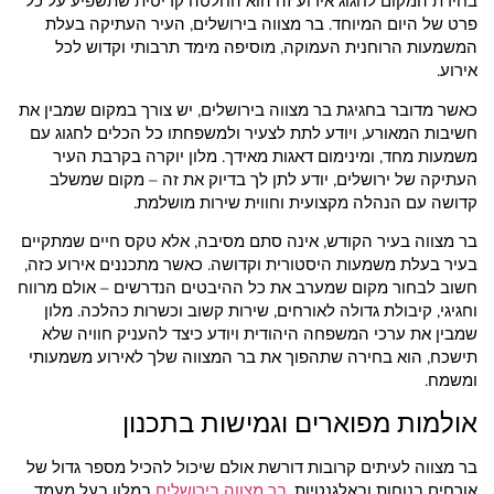
בחירת המקום לחגוג אירוע זה הוא החלטה קריטית שתשפיע על כל
פרט של היום המיוחד. בר מצווה בירושלים, העיר העתיקה בעלת
המשמעות הרוחנית העמוקה, מוסיפה מימד תרבותי וקדוש לכל
אירוע.
כאשר מדובר בחגיגת בר מצווה בירושלים, יש צורך במקום שמבין את
חשיבות המאורע, ויודע לתת לצעיר ולמשפחתו כל הכלים לחגוג עם
משמעות מחד, ומינימום דאגות מאידך. מלון יוקרה בקרבת העיר
העתיקה של ירושלים, יודע לתן לך בדיוק את זה – מקום שמשלב
קדושה עם הנהלה מקצועית וחווית שירות מושלמת.
בר מצווה בעיר הקודש, אינה סתם מסיבה, אלא טקס חיים שמתקיים
בעיר בעלת משמעות היסטורית וקדושה. כאשר מתכננים אירוע כזה,
חשוב לבחור מקום שמערב את כל ההיבטים הנדרשים – אולם מרווח
וחגיגי, קיבולת גדולה לאורחים, שירות קשוב וכשרות כהלכה. מלון
שמבין את ערכי המשפחה היהודית ויודע כיצד להעניק חוויה שלא
תישכח, הוא בחירה שתהפוך את בר המצווה שלך לאירוע משמעותי
ומשמח.
אולמות מפוארים וגמישות בתכנון
בר מצווה לעיתים קרובות דורשת אולם שיכול להכיל מספר גדול של
אורחים בנוחות ובאלגנטיות.
בר מצווה בירושלים
במלון בעל מעמד