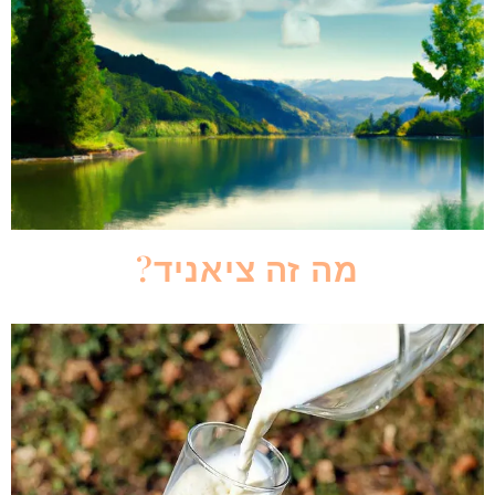
מה זה ציאניד?