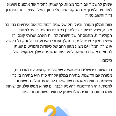
שניתן להשכיר עבור בר מצווה. כך שניתן לחסוך עוד ארגונים ושינוע
לאורחים ולערוך את הטקס הפורמלי בתוך המלון עצמו – זהו היתרון
נדיר וחשוב מאוד.
צוות המלון מעורה ובעל ותק של שנים רבות בתיאום אירועים כמו בר
מצווה, ויידע בדיוק כיצד לתכנן כל פרט מהעיטור ועד למנות
הקולינריות, מהנוסחה של השרות לחווית הערב. שרותי קונסיירז'
אישי במלון זמינים לפני, במהלך ואחרי האירוע, כדי לספק כל בקשה
או צורך. המלון גם מציע מגוון רחב של סעודות ותפריטים שניתן
להתאים אישית בהתאם להעדפות המשפחה שלך ולתקציב שלך.
סיכום
בר מצווה בירושלים היא חגיגה שמשלבת קדושה עם מודרניות,
מסורת עם חדשנות. בחירה במלון יוקרתי כזה היא בחירה בזיכרון
שיישמר, בחוויה משמחת שתישאר בלב הנער ובלב המשפחה
לתמיד. זוהי ההזדמנות להעניק לבנך יום שהוא ממש שלו, יום שיחזק
אותו בזהות היהודית שלו ויעניק לו חוויה משמחת וחיובית.