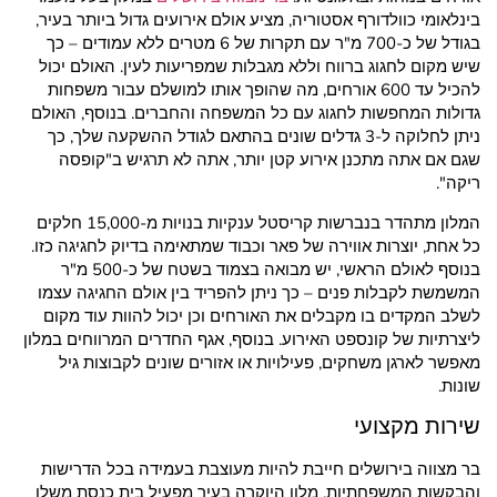
בינלאומי כוולדורף אסטוריה, מציע אולם אירועים גדול ביותר בעיר,
בגודל של כ-700 מ"ר עם תקרות של 6 מטרים ללא עמודים – כך
שיש מקום לחגוג ברווח וללא מגבלות שמפריעות לעין. האולם יכול
להכיל עד 600 אורחים, מה שהופך אותו למושלם עבור משפחות
גדולות המחפשות לחגוג עם כל המשפחה והחברים. בנוסף, האולם
ניתן לחלוקה ל-3 גדלים שונים בהתאם לגודל ההשקעה שלך, כך
שגם אם אתה מתכנן אירוע קטן יותר, אתה לא תרגיש ב"קופסה
ריקה".
המלון מתהדר בנברשות קריסטל ענקיות בנויות מ-15,000 חלקים
כל אחת, יוצרות אווירה של פאר וכבוד שמתאימה בדיוק לחגיגה כזו.
בנוסף לאולם הראשי, יש מבואה בצמוד בשטח של כ-500 מ"ר
המשמשת לקבלות פנים – כך ניתן להפריד בין אולם החגיגה עצמו
לשלב המקדים בו מקבלים את האורחים וכן יכול להוות עוד מקום
ליצרתיות של קונספט האירוע. בנוסף, אגף החדרים המרווחים במלון
מאפשר לארגן משחקים, פעילויות או אזורים שונים לקבוצות גיל
שונות.
שירות מקצועי
בר מצווה בירושלים חייבת להיות מעוצבת בעמידה בכל הדרישות
והבקשות המשפחתיות. מלון היוקרה בעיר מפעיל בית כנסת משלו