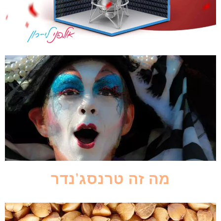
מה זה טרנסג'נדר